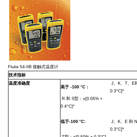
Fluke 54-IIB 接触式温度计
技术指标
温度准确度
J、K、T、E和 
高于
-100 °C
：
0.3°C]*
R 和 S型：±[0.05% +
0.4°C]*
低于
-100 °C:
J、K、E 和 N
0.3°C]*
T型：±[0.50% + 0.3°C]