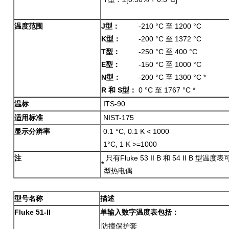
温度范围
J
型：
-210 °C 至 1200 °C
K
型：
-200 °C 至 1372 °C
T
型：
-250 °C 至 400 °C
E
型：
-150 °C 至 1000 °C
N
型：
-200 °C 至 1300 °C *
R
和
S
型：
0 °C 至 1767 °C *
温标
ITS-90
适用标准
NIST-175
显示分辨率
0.1 °C, 0.1 K < 1000
1°C, 1 K >=1000
注
只有Fluke 53 II B 和 54 II B 型温
*
型热电偶
型号名称
描述
Fluke 51-II
单输入数字温度表包括：
防撞保护套