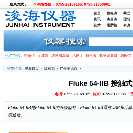
联系方式：
销售热线： 0755-28169165; 0755-81750961
首页
福禄克
共立
资讯
杰目测
理想
技术
维萨拉
泰克
热像仪
示波器
红外测温仪
风速计
钳形表
数据采集器
测振仪
当前位置:
浚海首页
>
福禄克
>
红外测温仪
>
Fluke 54-IIB 接
电话:
0755-28169165
传真:
0755-81750961
Fluke 54-IIB是Fluke 54-II的升级型号，Fluke 54-IIB通过USB
缆通信。