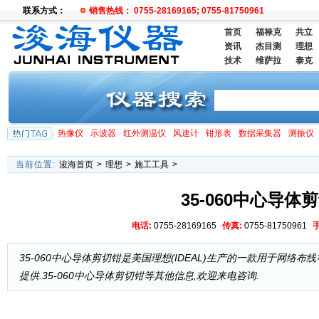
联系方式：
销售热线： 0755-28169165; 0755-81750961
首页
福禄克
共立
资讯
杰目测
理想
技术
维萨拉
泰克
热像仪
示波器
红外测温仪
风速计
钳形表
数据采集器
测振仪
当前位置:
浚海首页
>
理想
>
施工工具
>
35-060中心导体
电话:
0755-28169165
传真:
0755-81750961
35-060中心导体剪切钳是美国理想(IDEAL)生产的一款用于网络布线
提供.35-060中心导体剪切钳等其他信息,欢迎来电咨询.