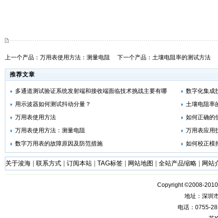
上一个产品：
万用表使用方法：测量电阻
下一个产品：
土壤电阻率的测试方法
推荐文章
多通道测试验证系统发射端和接收端面临技术挑战主要有哪
数字化集成
些？
用示波器如何测试抖动分量？
土壤电阻率
万用表使用方法
如何正确的
万用表使用方法：测量电阻
万用表应用
数字万用表的故障原因及防范措施
如何校正模
关于浚海
|
联系方式
|
订阅本站
|
TAG标签
|
网站地图
|
全站产品缩略
|
网站
Copyright ©2008-201
地址：深圳
电话：0755-28