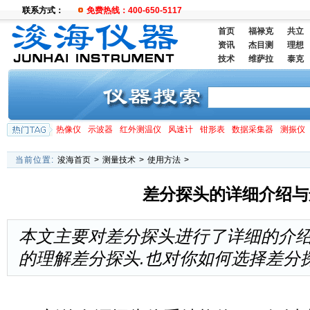
联系方式：
免费热线：400-650-5117
首页
福禄克
共立
资讯
杰目测
理想
技术
维萨拉
泰克
热像仪
示波器
红外测温仪
风速计
钳形表
数据采集器
测振仪
当前位置:
浚海首页
>
测量技术
>
使用方法
>
差分探头的详细介绍与
本文主要对差分探头进行了详细的介绍
的理解差分探头.也对你如何选择差分