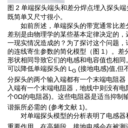
图 2 单端探头端头和差分焊点埋入探头
既简单又尺寸很小。
如前所述，单端探头的带宽通常比差分
差别是由物理学的某些基本定律决定的，
一现实情况造成的？为了探讨这个问题，
的连线寄生参数的简化模型（图 1）。差
形状相同导致它们的电感和电容值也相同。
可以降低单端探头的 L
(接地电感)值,
G
分探头的两个输入端都有一个末端电阻器
入端有一个末端电阻器，地线中则没有电阻
个0Ω的电阻器)。这些电阻器是适当抑制
谐振所必需的 (参考文献 1)。
对单端探头模型的分析表明了电感器和
重要作用。在高频段，接地电感会在被测