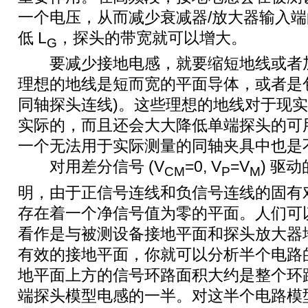
一个电压，从而减少衰减器/放大器输入
低 L
，探头的带宽就可以增大。
G
要减少接地电感，就要缩短地线或者加
理想的地线是短而宽的平面导体，或者是
同轴探头连线)。这些理想的地线对于现
实际的，而且还会大大降低单端探头的可
一个无法用于实际测量的同轴夹具中也是
对用差分信号 (V
=0, V
=V
) 驱
CM
P
M
明，由于正信号连线和负信号连线的固有
存在着一个净信号值为零的平面。人们可以
看作是与被测设备接地平面和探头放大器
有效的接地平面，你就可以分析半个电路
地平面上方的信号环路面积大约是整个环
端探头模型电感的一半。对这半个电路模