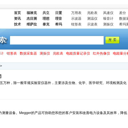
首页
福禄克
共立
日置
万用表
兆欧表
风速仪
差分
资讯
杰目测
理想
理音
示波器
测温仪
噪音计
数据
技术
维萨拉
泰克
希玛
钳形表
示波表
测振仪
希玛
速计
钳形表
数据采集器
测振仪
兆欧表
电能质量记录仪
红外热像仪
电能量分
>
司
产品已逾五万种，除一般常规实验室仪器外，主要涉及生物、化学、医学研究、环境检测及化
电力测量设备。Megger的产品可协助您和您的客户安装和改善电力设备及其效率，降低