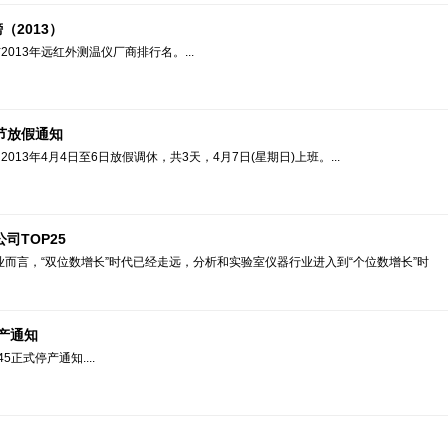
（2013）
013年远红外测温仪厂商排行名。...
明节放假通知
13年4月4日至6日放假调休，共3天，4月7日(星期日)上班。...
司TOP25
业而言，“双位数增长”时代已经走远，分析和实验室仪器行业进入到“个位数增长”时
停产通知
445正式停产通知....