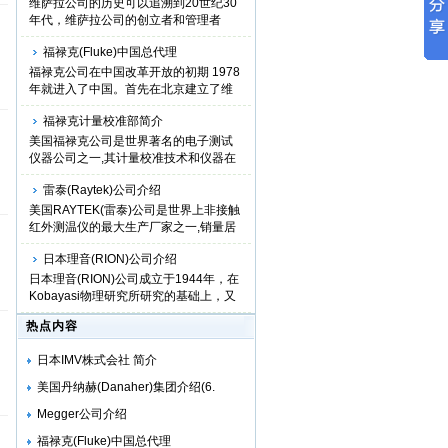
维萨拉公司的历史可以追溯到20世纪30
年代，维萨拉公司的创立者和管理者
VilhoVäis...
福禄克(Fluke)中国总代理
福禄克公司在中国改革开放的初期 1978
年就进入了中国。首先在北京建立了维
修站，随后...
福禄克计量校准部简介
美国福禄克公司是世界著名的电子测试
仪器公司之一,其计量校准技术和仪器在
全球享有声...
雷泰(Raytek)公司介绍
美国RAYTEK(雷泰)公司是世界上非接触
红外测温仪的最大生产厂家之一,销量居
世界同行业...
日本理音(RION)公司介绍
日本理音(RION)公司成立于1944年，在
Kobayasi物理研究所研究的基础上，又
进行了以开发...
热点内容
日本IMV株式会社 简介
美国丹纳赫(Danaher)集团介绍(6.
Megger公司介绍
福禄克(Fluke)中国总代理