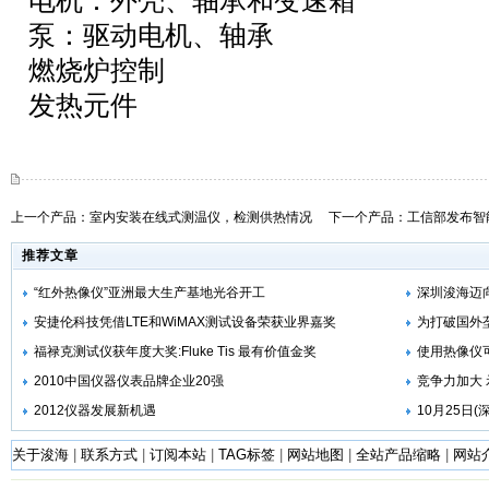
电机：外壳、轴承和变速箱
泵：驱动电机、轴承
燃烧炉控制
发热元件
上一个产品：
室内安装在线式测温仪，检测供热情况
下一个产品：
工信部发布智
推荐文章
“红外热像仪”亚洲最大生产基地光谷开工
深圳浚海迈
安捷伦科技凭借LTE和WiMAX测试设备荣获业界嘉奖
为打破国外
福禄克测试仪获年度大奖:Fluke Tis 最有价值金奖
使用热像仪
2010中国仪器仪表品牌企业20强
竞争力加大
2012仪器发展新机遇
10月25日(
关于浚海
|
联系方式
|
订阅本站
|
TAG标签
|
网站地图
|
全站产品缩略
|
网站