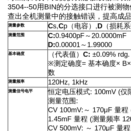
3504--50用BIN的分选接口进行被测
查出全机测量中的接触错误，提高成
C
s,
C
p（电容）,
D
（损耗系数
测量参数
C:
0.9400pF～20.0000mF
测量范围
D:
0.00001～1.99000
（代表值）
C:
±0.09% rdg. 
基本确度
※测定确度= 基本确度× B× 
数
120Hz, 1kHz
测量频率
恒定电压模式: 100mV (仅限35
测量信号电平
测量范围:
CV 100mV:～ 170μF 量程
1.45mF 量程 (测量频率 12
CV 500mV: ～ 170μF 量