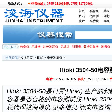
联系方式：
销售热线： 0755-28169165; 0755-81750961
首页
福禄克
共立
资讯
杰目测
理想
技术
维萨拉
泰克
热像仪
示波器
红外测温仪
风速计
钳形表
数据采集器
测振仪
当前位置:
浚海首页
>
日置
>
电子测量仪
>
Hioki 3504-50
电话:
0755-28169165
传真:
0755-81750961
Hioki 3504-50是日置(Hioki) 
容器是否合格的电容测试仪.Hioki 35
总代理浚海提供.更多信息,请来电咨询.