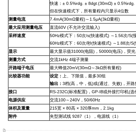
快速：± 0.5%rdg. ± 8dgt.(30mΩ) ± 0.5%r
但在快速模式下，所有量程内只显示4位数
测量电流
7.4mA(30mΩ量程)～1.5μA(3kΩ量程)
最大应用测量电压
直流60V (不允许交流输入)
采样速度
50Hz模式下：50次/s(快速模式) ～1.56次/S
60Hz模式下：60次/秒(快速模式) ～1.88次/S
显示
最大显示值31000(电阻)，50000(电压)，荧
测量方式
交流1kHz 4端子测量
开路端子电压
最大蜂值20mV(30mΩ～3kΩ所有量程)
比较器功能
设定：
上、下限值，最多30组
输出：
3档(高，中，低)或(通过、失败)，开
接口
RS-232C(标准配置)，GP-IB或外接打印机(选
电源供应
交流100～240V，50/60Hz
体积及重量
215宽 × 80高 × 320厚mm，2.1kg
附件
夹型测试线 9287（1），电源线（1）