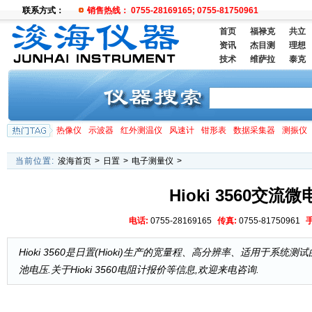
联系方式：
销售热线： 0755-28169165; 0755-81750961
首页
福禄克
共立
资讯
杰目测
理想
技术
维萨拉
泰克
热像仪
示波器
红外测温仪
风速计
钳形表
数据采集器
测振仪
当前位置:
浚海首页
>
日置
>
电子测量仪
>
Hioki 3560交流
电话:
0755-28169165
传真:
0755-81750961
Hioki 3560是日置(Hioki)生产的宽量程、高分辨率、适用于系
池电压.关于Hioki 3560电阻计报价等信息,欢迎来电咨询.