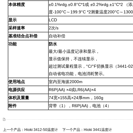
本体精度
±0.1%rdg.±0.8°C*1或 ±0.2%rdg.±1
度-100°C～199.9°C *2测量温度200°C～1300
显示
LCD
采样速率
2次/s
基准结合点补偿
自动补偿
功能
防水
最大/最小温度记录和显示，
显示值保持，不连续显示，
超过测试量程显示，°C/°F切换显示（3441-02
自动省电功能，电池消耗警示。
使用地点
室内至海拔2000m
电源供应
R6P(AA) ×4或LR6(AA)×4
体积及重量
74宽×155高×24厚mm，160g
附件
背带（1），R6P(AA)，电池（4）
上一个产品：
Hioki 3412-50温度计
下一个产品：
Hioki 3441温度计