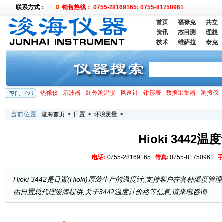
联系方式：
销售热线： 0755-28169165; 0755-81750961
首页
福禄克
共立
资讯
杰目测
理想
技术
维萨拉
泰克
热像仪
示波器
红外测温仪
风速计
钳形表
数据采集器
测振仪
当前位置:
浚海首页
>
日置
>
环境测量
>
Hioki 3442温
电话:
0755-28169165
传真:
0755-81750961
Hioki 3442是日置(Hioki)原装生产的温度计,支持客户在各种温度管理上
由日置总代理浚海提供,关于3442温度计价格等信息,请来电咨询.