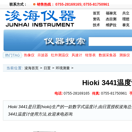
联系方式：
销售热线： 0755-28169165; 0755-81750961
首页
福禄克
共立
资讯
杰目测
理想
技术
维萨拉
泰克
热像仪
示波器
红外测温仪
风速计
钳形表
数据采集器
测振仪
当前位置:
浚海首页
>
日置
>
环境测量
>
Hioki 3441温
电话:
0755-28169165
传真:
0755-81750961
Hioki 3441是日置(hioki)生产的一款数字式温度计,由日置授权浚海总代理
3441温度计使用方法,欢迎来电咨询.