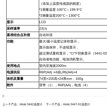
（添加上温度传感器的精度）
*1测量温度-100°C～199.9°C
*2测量温度200°C～1300°C
显示
LCD
采样速率
2次/s
基准结合点补偿
自动补偿
功能
最大/最小温度记录和显示，
显示值保持，不连续显示，
超过测试量程显示，°C/°F切换显示（3441-02
自动省电功能，电池消耗警示。
使用地点
室内至海拔2000m
电源供应
R6P(AA) ×4或LR6(AA)×4
体积及重量
74宽×155高×24厚mm，160g
附件
背带（1），R6P(AA)，电池（4）
上一个产品：
Hioki 3442温度计
下一个产品：
Hioki 3447-01温度计