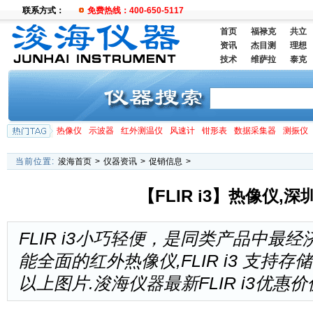
联系方式：
免费热线：400-650-5117
首页
福禄克
共立
资讯
杰目测
理想
技术
维萨拉
泰克
热像仪
示波器
红外测温仪
风速计
钳形表
数据采集器
测振仪
当前位置:
浚海首页
>
仪器资讯
>
促销信息
>
【FLIR i3】热像仪,
FLIR i3小巧轻便，是同类产品中最
能全面的红外热像仪,FLIR i3 支持存
以上图片.浚海仪器最新FLIR i3优惠