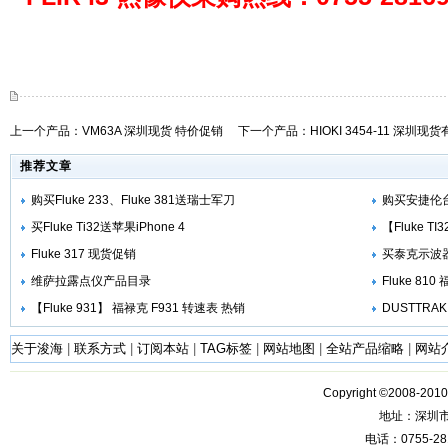
上一个产品：
VM63A 深圳现货 特价促销
下一个产品：
HIOKI 3454-11 深圳现
推荐文章
购买Fluke 233、Fluke 381送瑞士军刀
购买安捷伦台
买Fluke Ti32送苹果iPhone 4
【Fluke T
Fluke 317 现货促销
买泰克示波
维萨拉露点仪产品目录
Fluke 81
【Fluke 931】 福禄克 F931 转速表 热销
DUSTTRAK
关于浚海
|
联系方式
|
订阅本站
|
TAG标签
|
网站地图
|
全站产品缩略
|
网站
Copyright ©2008-201
地址：深圳
电话：0755-28